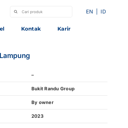
Search
EN
ID
for:
el
Kontak
Karir
u Lampung
–
Bukit Randu Group
By owner
2023