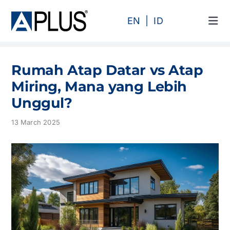
Skip
to
EN
ID
Tog
content
Navi
Products
Rumah Atap Datar vs Atap
Area
Miring, Mana yang Lebih
Unggul?
Category
13 March 2025
Profile
Projects
Articles