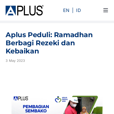
Skip
to
EN
ID
Tog
content
Navi
Products
Aplus Peduli: Ramadhan
Area
Berbagi Rezeki dan
Kebaikan
Category
3 May 2023
Profile
Projects
Articles