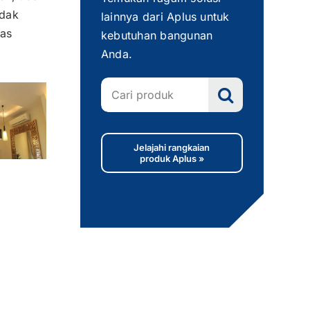
idak
lainnya dari Aplus untuk
bas
kebutuhan bangunan
Anda.
Search
for:
Jelajahi rangkaian
produk Aplus »