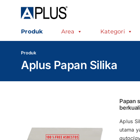
Skip
to
content
Produk
Area
Kategori
Produk
Aplus Papan Silika
Papan s
berkual
Aplus Si
utama y
autocla