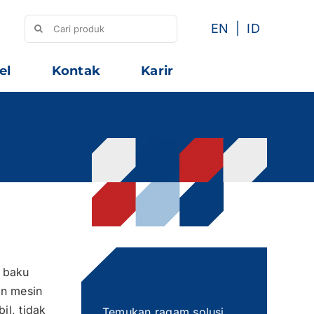
Search
EN
ID
for:
el
Kontak
Karir
n baku
an mesin
il, tidak
Temukan ragam solusi