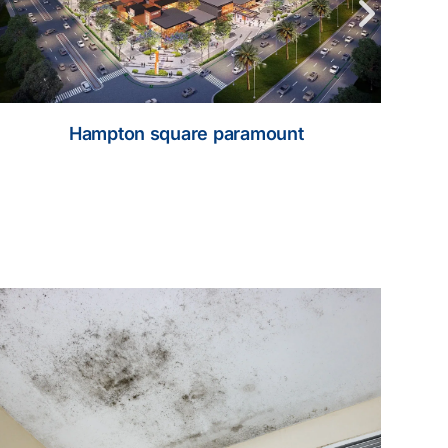
Kantor Kemensetneg IKN
ilih
Kenali Kelebihan Papan Gypsum untuk Partis
Rumah
12 Maret 2024