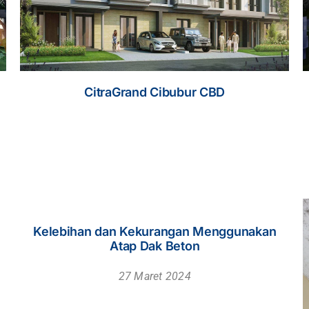
Rusun Polri IKN
n Dinding
Hal yang Perlu Diperhatikan dalam Mem
Atap Rumah!
14 Maret 2024