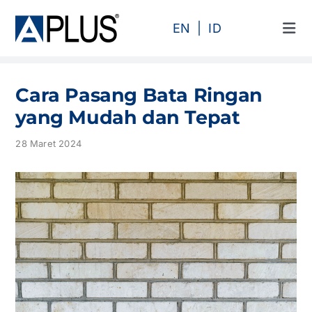
Skip
to
EN
ID
Tog
content
Navi
Produk
Cara Pasang Bata Ringan
Area
yang Mudah dan Tepat
28 Maret 2024
Kategori
Profil
Proyek
Artikel