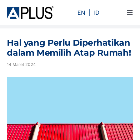
Skip
to
EN
ID
Tog
content
Navi
Produk
Hal yang Perlu Diperhatikan
Area
dalam Memilih Atap Rumah!
14 Maret 2024
Kategori
Profil
Proyek
Artikel