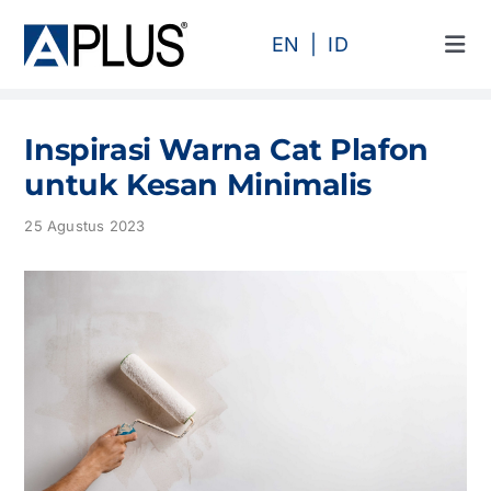
Skip
to
EN
ID
Tog
content
Navi
Produk
Inspirasi Warna Cat Plafon
Area
untuk Kesan Minimalis
25 Agustus 2023
Kategori
Profil
Proyek
Artikel