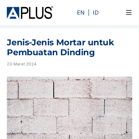
Skip
to
EN
ID
Tog
content
Navi
Produk
Jenis-Jenis Mortar untuk
Area
Pembuatan Dinding
20 Maret 2024
Kategori
Profil
Proyek
Artikel