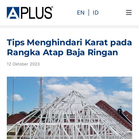
Skip
to
EN
ID
Tog
content
Navi
Produk
Tips Menghindari Karat pada
Area
Rangka Atap Baja Ringan
12 Oktober 2023
Kategori
Profil
Proyek
Artikel