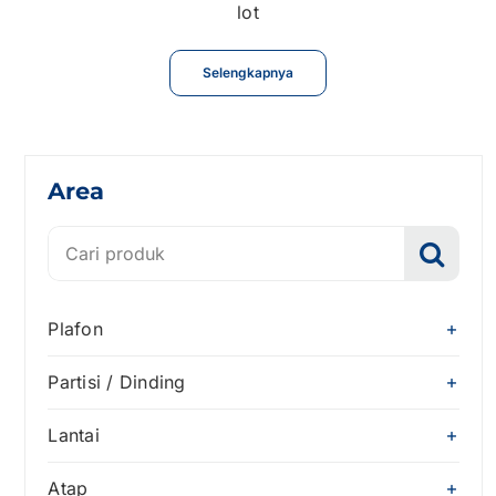
lot
Selengkapnya
Isi keyword di sini
Area
Search
for:
Plafon
Partisi / Dinding
Lantai
Atap