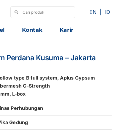
Search
EN
ID
for:
el
Kontak
Karir
im Perdana Kusuma – Jakarta
ollow type B full system,
Aplus Gypsum
ibermesh G-Strength
 mm, L-box
inas Perhubungan
ika Gedung