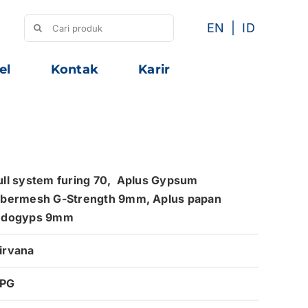
Search
EN
ID
for:
el
Kontak
Karir
ull system furing 70,
Aplus Gypsum
ibermesh G-Strength
9mm, Aplus papan
ndogyps 9mm
irvana
PG