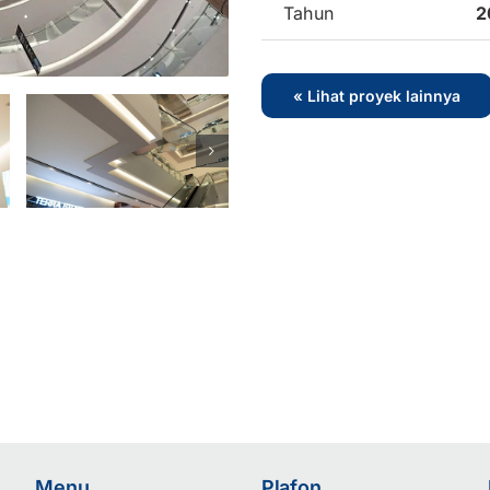
Tahun
2
« Lihat proyek lainnya
Menu
Plafon