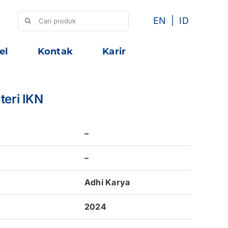
Search
EN
ID
for:
el
Kontak
Karir
eri IKN
–
–
Adhi Karya
2024