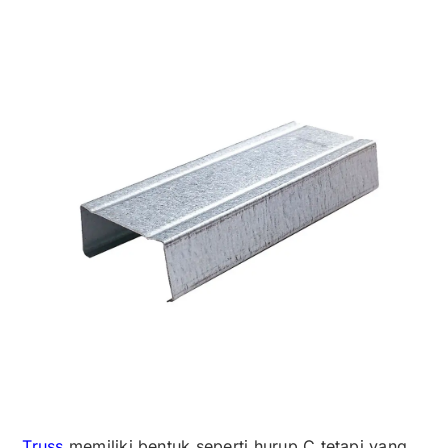
Truss
memiliki bentuk seperti hurup C tetapi yang