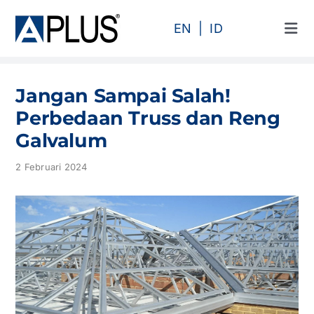
Skip
to
EN
ID
Tog
content
Navi
Produk
Jangan Sampai Salah!
Area
Perbedaan Truss dan Reng
Galvalum
Kategori
2 Februari 2024
Profil
Proyek
Artikel