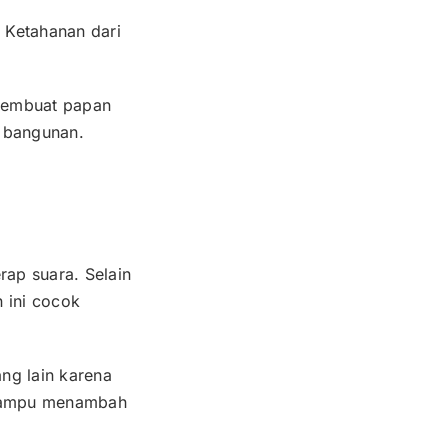
 Ketahanan dari
 membuat papan
i bangunan.
ap suara. Selain
 ini cocok
ng lain karena
 mampu menambah