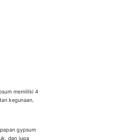
psum memiliki 4
 dan kegunaan.
n papan gypsum
uk, dan juga