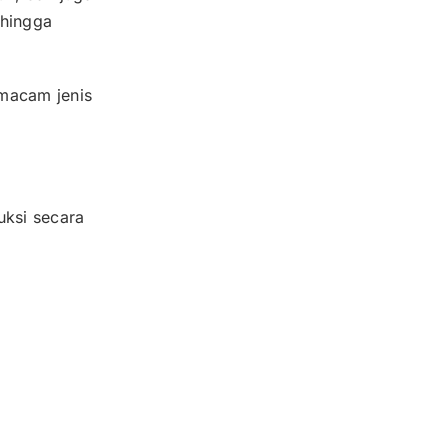
hingga
 macam jenis
ksi secara