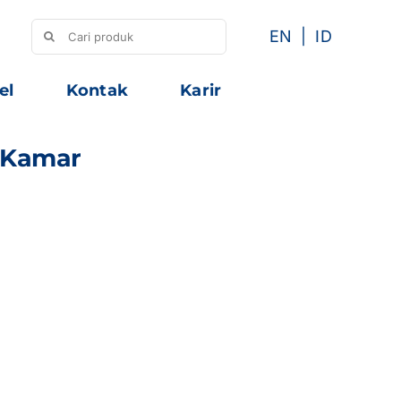
Search
EN
ID
for:
el
Kontak
Karir
k Kamar