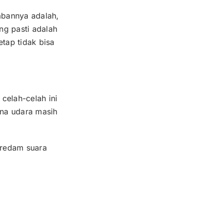
abannya adalah,
ng pasti adalah
tap tidak bisa
celah-celah ini
ena udara masih
eredam suara