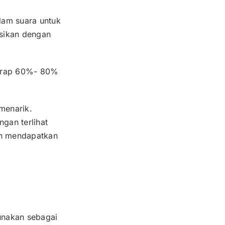
dam suara untuk
asikan dengan
yerap 60%- 80%
menarik.
gan terlihat
an mendapatkan
unakan sebagai