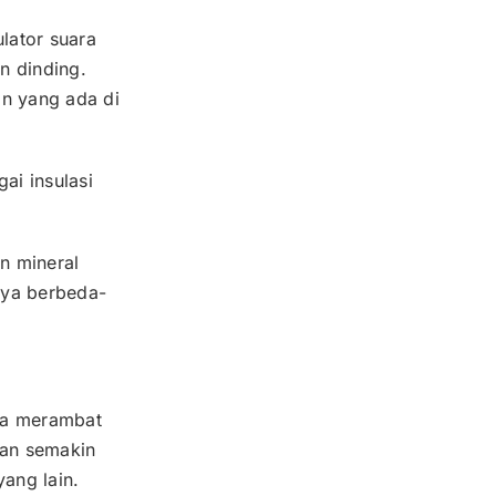
lator suara
n dinding.
an yang ada di
gai insulasi
n mineral
nya berbeda-
isa merambat
kan semakin
ang lain.