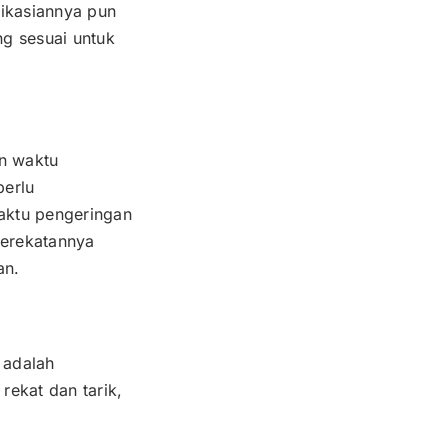
likasiannya pun
g sesuai untuk
n waktu
perlu
aktu pengeringan
perekatannya
an.
 adalah
ekat dan tarik,