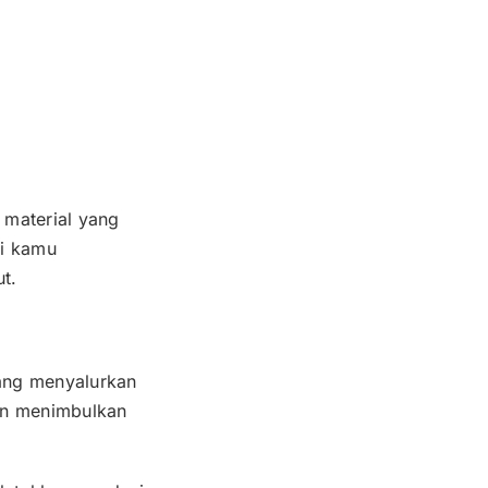
 material yang
ai kamu
t.
ang menyalurkan
kan menimbulkan